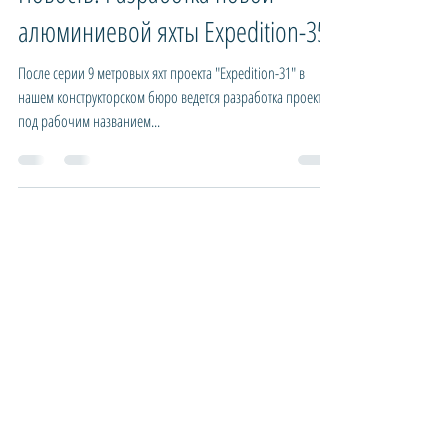
Modern Yachts
Oct 28, 2017
1 min read
Новость: Разработка новой
алюминиевой яхты Expedition-35
После серии 9 метровых яхт проекта "Expedition-31" в
нашем конструкторском бюро ведется разработка проекта
под рабочим названием...