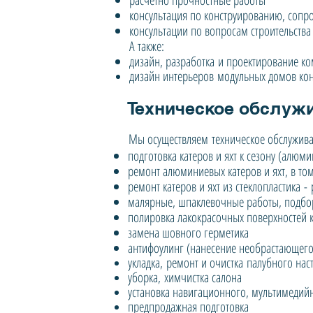
расчетно прочностные работы
консультация по конструированию, сопро
консультации по вопросам строительства
А также:
дизайн, разработка
и проектирование ко
дизайн интерьеров модульных домов ко
Техническое обслужи
Мы осуществляем техническое обслужива
подготовка катеров и яхт к сезону (алюми
ремонт алюминиевых катеров и яхт, в то
ремонт катеров и яхт из стеклопластика -
малярные, шпаклевочные работы, подбор
полировка лакокрасочных поверхностей к
замена шовного герметика
антифоулинг (нанесение необра
стающего
укладка, ремонт и очистка палубного нас
уборка, химчистка салона
установка навигационного, мультимедий
предпродажная подготовка