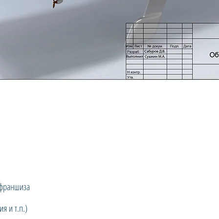
 франшиза
я и т.п.)