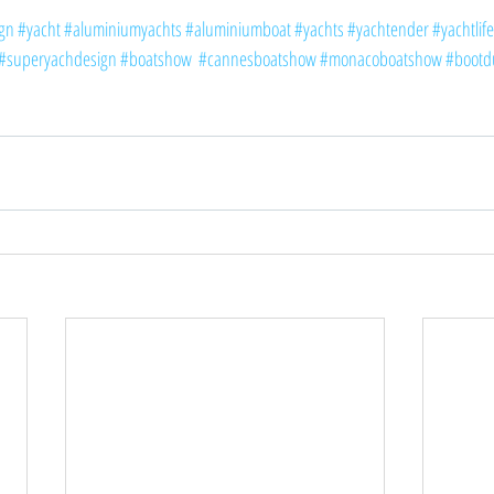
gn
#yacht
#aluminiumyachts
#aluminiumboat
#yachts
#yachtender
#yachtlife
#superyachdesign
#boatshow
#cannesboatshow
#monacoboatshow
#bootd