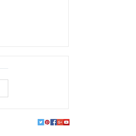
диняйтесь к нам в Telegram
ывайтесь на наш канал в Telegram
//t.me/ModernYachts Узнавайте
и о новых моделях и тенденциях в
 яхт, о жизни,...
RAVEL