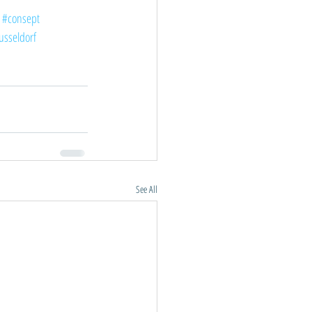
#consept
usseldorf
See All