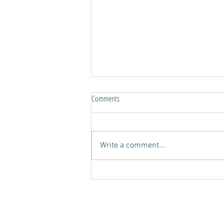
Comments
Write a comment...
Новость: в Европе Представительство
Modern Yachts теперь и в Испании!
Copyright modern-yachts 2018
NE