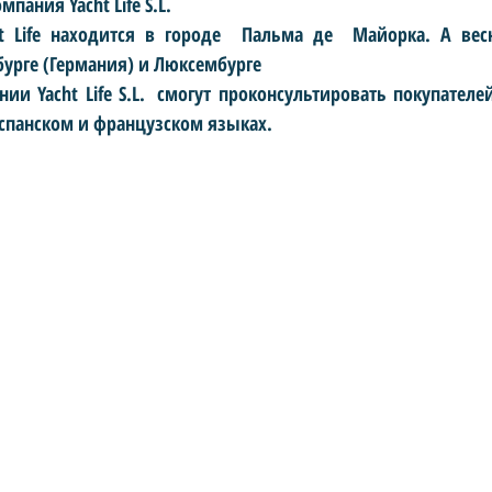
пания Yacht Life S.L.
 Life находится в городе  Пальма де  Майорка. А весн
урге (Германия) и Люксембурге
и Yacht Life S.L.
смогут проконсультировать покупателей
спанском и французском языках. 