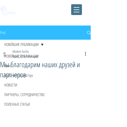
Post
НОВЕЙШИЕ ПУБЛИКАЦИИ
Modern Yachts
НОВЕЙШИЕ ПУБЛИКАЦИИ
Feb 6, 2018
1 min read
Мы благодарим наших друзей и
News
партнеров
Useful articles and tips
НОВОСТИ
ПАРТНЕРЫ, СОТРУДНИЧЕСТВО
ПОЛЕЗНЫЕ СТАТЬИ