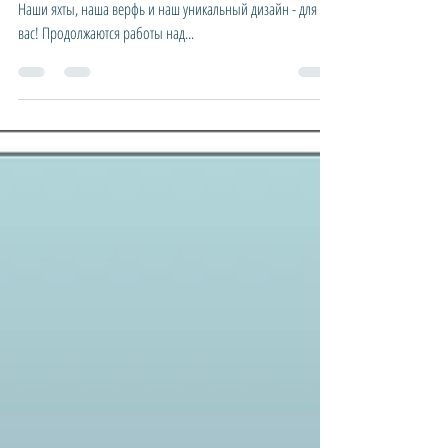
Вам нравятся фильмы об Агенте 007 так, как нравятся нам?
Наши яхты, наша верфь и наш уникальный дизайн - для
вас! Продолжаются работы над...