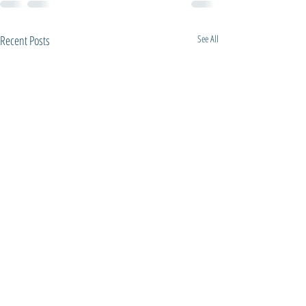
Recent Posts
See All
Присоединяйтесь к на
Подписывайтесь на наш 