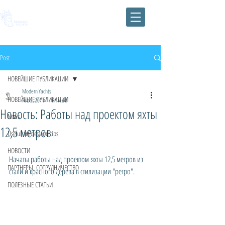
Post
НОВЕЙШИЕ ПУБЛИКАЦИИ
Modern Yachts
НОВЕЙШИЕ ПУБЛИКАЦИИ
Feb 2, 2011
1 min read
Новость: Работы над проектом яхты
News
12,5 метров
Useful articles and tips
НОВОСТИ
Начаты работы над проектом яхты 12,5 метров из 
ПАРТНЕРЫ, СОТРУДНИЧЕСТВО
стали и красного дерева в стилизации "ретро". 
ПОЛЕЗНЫЕ СТАТЬИ