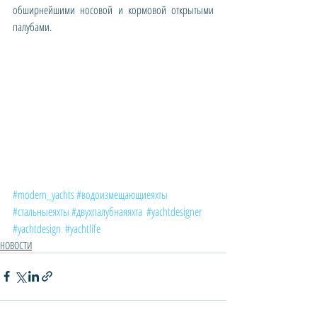
обширнейшими носовой и кормовой открытыми 
палубами. 
#modern_yachts
#водоизмещающиеяхты
#стальныеяхты
#двухпалубнаяяхта
#yachtdesigner
#yachtdesign
#yachtlife
НОВОСТИ